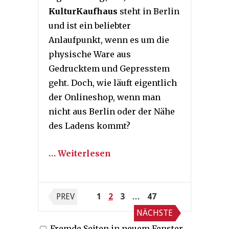
KulturKaufhaus
steht in Berlin
und ist ein beliebter
Anlaufpunkt, wenn es um die
physische Ware aus
Gedrucktem und Gepresstem
geht. Doch, wie läuft eigentlich
der Onlineshop, wenn man
nicht aus Berlin oder der Nähe
des Ladens kommt?
… Weiterlesen
Seitennummerierung
PREV
1
2
3
…
47
der
NÄCHSTE
Fremde Seiten in neuem Fenster