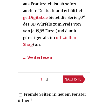
aus Frankreich ist ab sofort
auch in Deutschland erhältlich.
getDigital.de
bietet die Serie „0“
des 3D-Würfels zum Preis von
von je 19,95 Euro (und damit
günstiger als im
offiziellen
Shop
) an.
… Weiterlesen
Seitennummerierung
1
2
NÄCHSTE
der
Fremde Seiten in neuem Fenster
Beiträge
öffnen?