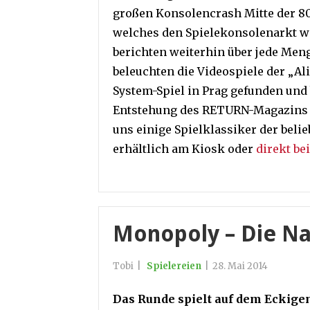
großen Konsolencrash Mitte der 80
welches den Spielekonsolenarkt wi
berichten weiterhin über jede Meng
beleuchten die Videospiele der „Al
System-Spiel in Prag gefunden und 
Entstehung des RETURN-Magazins z
uns einige Spielklassiker der beli
erhältlich am Kiosk oder
direkt be
Monopoly – Die N
Tobi
|
Spielereien
|
28. Mai 2014
Das Runde spielt auf dem Eckige