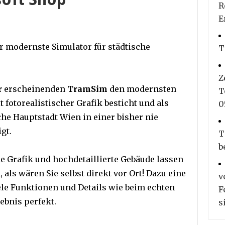
R
E
 modernste Simulator für städtische
T
Z
r
erscheinenden
TramSim
den modernsten
T
 fotorealistischer Grafik besticht und als
0
che Hauptstadt Wien in einer bisher nie
gt.
T
b
e Grafik und hochdetaillierte Gebäude lassen
n, als wären Sie selbst direkt vor Ort! Dazu eine
v
ele Funktionen und Details wie beim echten
F
ebnis perfekt.
s