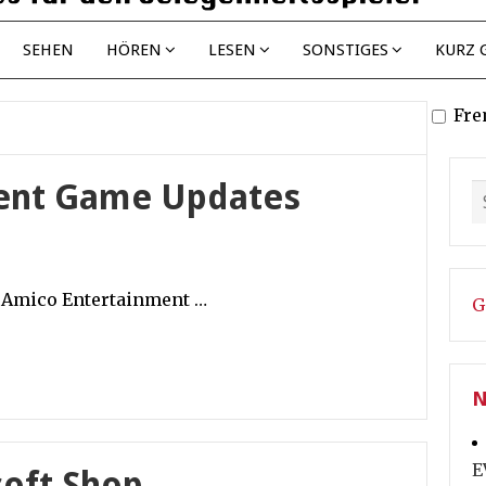
SEHEN
HÖREN
LESEN
SONSTIGES
KURZ 
Fre
ent Game Updates
e Amico Entertainment …
G
N
E
soft Shop