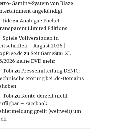
etro-Gaming-System von Blaze
ntertainment angekündigt
tide
zu
Analogue Pocket:
ransparent Limited Editions
Spiele-Vollversionen in
eitschriften – August 2026 |
opFree.de
zu
Seit GameStar XL
5/2026 keine DVD mehr
Tobi
zu
Pressemitteilung DENIC:
echnische Störung bei .de-Domains
ehoben
Tobi
zu
Konto derzeit nicht
erfügbar – Facebook
ehlermeldung greift (weltweit) um
ich