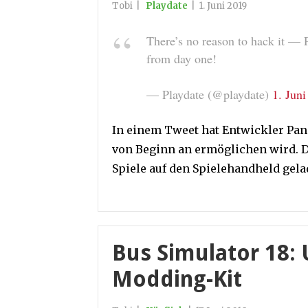
Tobi
|
Playdate
|
1. Juni 2019
There’s no reason to hack it — 
from day one!
— Playdate (@playdate)
1. Jun
In einem Tweet hat Entwickler Pa
von Beginn an ermöglichen wird. 
Spiele auf den Spielehandheld gel
Bus Simulator 18:
Modding-Kit