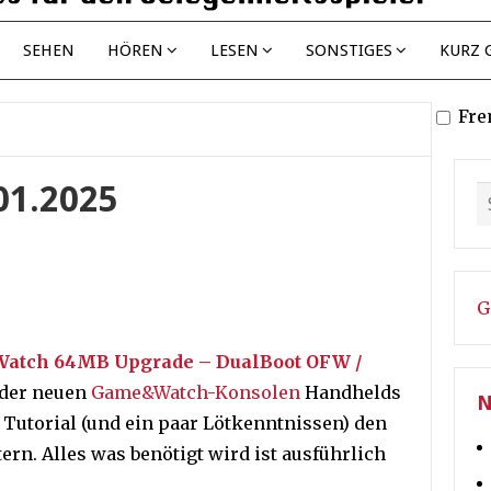
SEHEN
HÖREN
LESEN
SONSTIGES
KURZ 
Fre
.01.2025
G
 Watch 64MB Upgrade – DualBoot OFW /
s der neuen
Game&Watch-Konsolen
Handhelds
N
 Tutorial (und ein paar Lötkenntnissen) den
ern. Alles was benötigt wird ist ausführlich