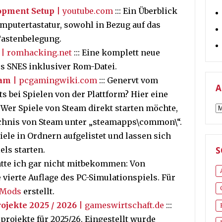
opment Setup
| youtube.com
::: Ein Überblick
omputertastatur, sowohl in Bezug auf das
Tastenbelegung.
| romhacking.net
::: Eine komplett neue
rs SNES inklusiver Rom-Datei.
eam
| pcgamingwiki.com
::: Genervt vom
A
s bei Spielen von der Plattform? Hier eine
A
 Wer Spiele von Steam direkt starten möchte,
eichnis von Steam unter „steamapps\common\“.
piele in Ordnern aufgelistet und lassen sich
els starten.
S
Hatte ich gar nicht mitbekommen: Von
 vierte Auflage des PC-Simulationspiels. Für
Mods
erstellt.
ojekte 2025 / 2026
| gameswirtschaft.de
:::
projekte für 2025/26. Eingestellt wurde