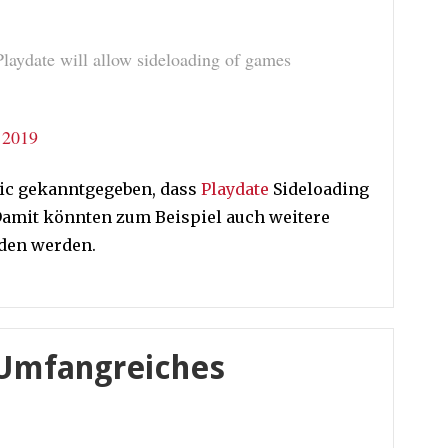
Playdate will allow sideloading of games
i 2019
nic gekanntgegeben, dass
Playdate
Sideloading
Damit könnten zum Beispiel auch weitere
aden werden.
 Umfangreiches