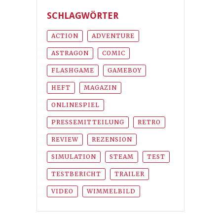
SCHLAGWÖRTER
ACTION
ADVENTURE
ASTRAGON
COMIC
FLASHGAME
GAMEBOY
HEFT
MAGAZIN
ONLINESPIEL
PRESSEMITTEILUNG
RETRO
REVIEW
REZENSION
SIMULATION
STEAM
TEST
TESTBERICHT
TRAILER
VIDEO
WIMMELBILD