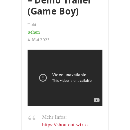
– Demo Trailer
(Game Boy)
Tobi
Sehen
4. Mai 2023
Mehr Infos:
https://shoutout.wix.c