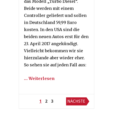
das Modell „Turbo Diesel“.
Beide werden mit einem
Controller geliefert und sollen
in Deutschland 59,99 Euro
kosten. In den USA sind die
beiden neuen Autos erst für den
23. April 2017 angekündigt.
Vielleicht bekommen wir sie
hierzulande aber wieder eher.
So sehen sie auf jeden Fall aus:
… Weiterlesen
Seitennummerierung
1
2
3
NÄCHSTE
der