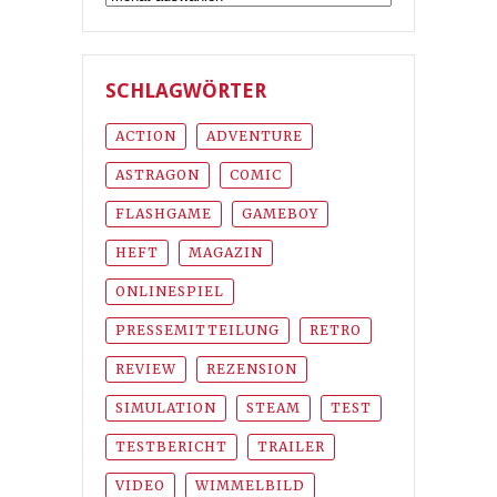
SCHLAGWÖRTER
ACTION
ADVENTURE
ASTRAGON
COMIC
FLASHGAME
GAMEBOY
HEFT
MAGAZIN
ONLINESPIEL
PRESSEMITTEILUNG
RETRO
REVIEW
REZENSION
SIMULATION
STEAM
TEST
TESTBERICHT
TRAILER
VIDEO
WIMMELBILD