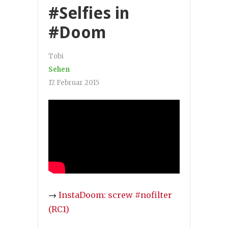
#Selfies in
#Doom
Tobi
Sehen
17. Februar 2015
→
InstaDoom: screw #nofilter
(RC1)