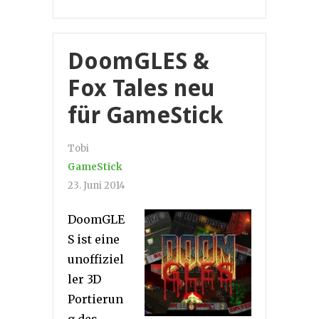
DoomGLES &
Fox Tales neu
für GameStick
Tobi
GameStick
23. Juni 2014
DoomGLE
S ist eine
unoffiziel
ler 3D
Portierun
g des