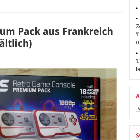
Z
um Pack aus Frankreich
T
ltlich)
0
T
b
A
A
S