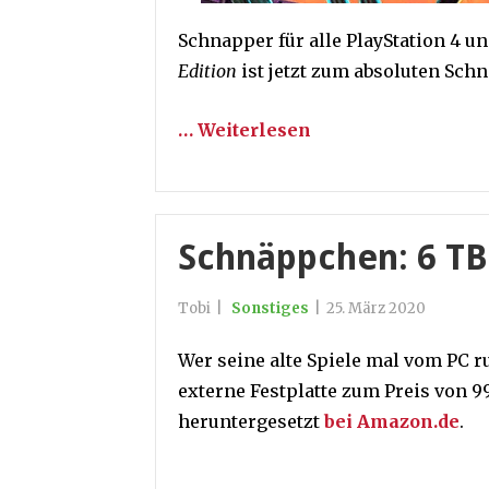
Schnapper für alle PlayStation 4 u
Edition
ist jetzt zum absoluten Sch
… Weiterlesen
Schnäppchen: 6 TB
Tobi
|
Sonstiges
|
25. März 2020
Wer seine alte Spiele mal vom PC r
externe Festplatte zum Preis von 99
heruntergesetzt
bei Amazon.de
.