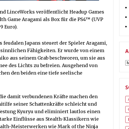
nd LinceWorks veröffentlicht Headup Games
alth Game Aragami als Box für die PS4™ (UVP
9 Euro).
 feudalen Japans steuert der Spieler Aragami,
rsinnlichen Fähigkeiten. Er wurde von einem
A
ko aus seinem Grab beschworen, um sie aus
A
mee des Lichts zu befreien. Ausgehend von
hen den beiden eine tiefe seelische
S
 die damit verbundenen Kräfte machen den
tilfe seiner Schattenkräfte schleicht und
Festung Kyuryu und eliminiert lautlos einen
arke Einflüsse aus Stealth-Klassikern wie
alth-Meisterwerken wie Mark of the Ninja