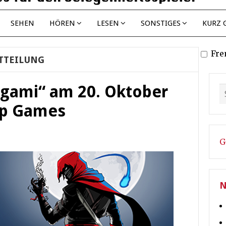
SEHEN
HÖREN
LESEN
SONSTIGES
KURZ 
Fre
TTEILUNG
gami“ am 20. Oktober
up Games
G
N