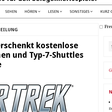
SEHEN
HÖREN
LESEN
SONSTIGES
KURZ 
Fre
TEILUNG
erschenkt kostenlose
en und Typ-7-Shuttles
e
G
N
n