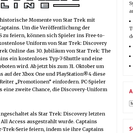
S
a
i historische Momente von Star Trek mit
Captains. Um die Veröffentlichung der
T
 zu feiern, können sich Spieler ins Free-to-
d
ostenlose Uniform von Star Trek: Discovery
rek Online das 30. Jubiläum von Star Trek: The
ins ein kostenloses Typ-7-Shuttle und eine
boten wird. Ab jetzt bis zum 31. Oktober um
s auf der Xbox One und PlayStation®4 diese
Reiter „Promotionen“ einfordern. PC-Spieler
ls eine zweite Chance, die Discovery-Uniform
A
A
geschaltet als Star Trek: Discovery letzten
 All Access ausgestrahlt wurde. Captains
S
-Trek-Serie feiern, indem sie ihre Captains