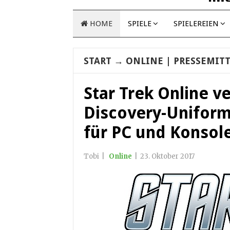
HOME
SPIELE
SPIELEREIEN
START
→
ONLINE
| PRESSEMIT
Star Trek Online v
Discovery-Uniform
für PC und Konsol
Tobi
|
Online
|
23. Oktober 2017