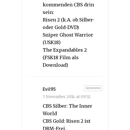
kommenden CBS drin
sein:
Risen 2 (k.A. ob Silber-
oder Gold-DVD)
Sniper Ghost Warrior
(USK18)
The Expandables 2
(FSK18 Film als
Download)
Antworten
Evil95
7. November 2014 at 09:52
CBS Silber: The Inner
World
CBS Gold: Risen 2 ist
DRM-Frei.