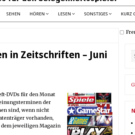
SEHEN
HÖREN
LESEN
SONSTIGES
KURZ 
Fre
n in Zeitschriften – Juni
G
eft-DVDs für den Monat
heinungsterminen der
onen sind, wenn nicht
N
atenträger vorhanden,
 dem jeweiligen Magazin