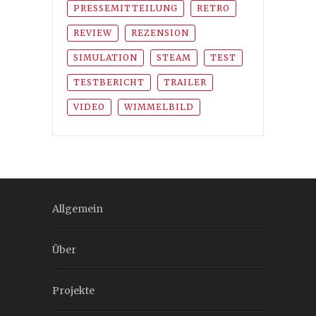
PRESSEMITTEILUNG
RETRO
REVIEW
REZENSION
SIMULATION
STEAM
TEST
TESTBERICHT
TRAILER
VIDEO
WIMMELBILD
Allgemein
Über
Projekte