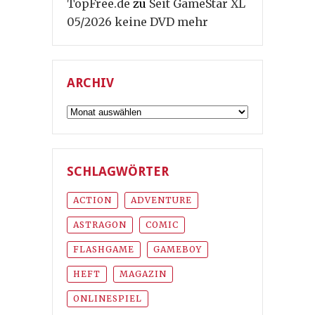
TopFree.de
zu
Seit GameStar XL
05/2026 keine DVD mehr
ARCHIV
Archiv
SCHLAGWÖRTER
ACTION
ADVENTURE
ASTRAGON
COMIC
FLASHGAME
GAMEBOY
HEFT
MAGAZIN
ONLINESPIEL