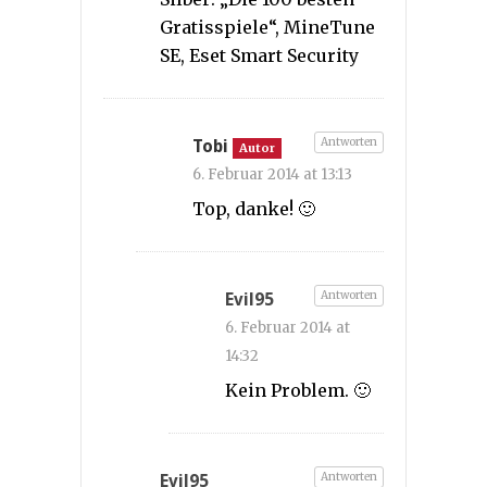
Gratisspiele“, MineTune
SE, Eset Smart Security
Antworten
Tobi
Autor
6. Februar 2014 at 13:13
Top, danke! 🙂
Antworten
Evil95
6. Februar 2014 at
14:32
Kein Problem. 🙂
Antworten
Evil95