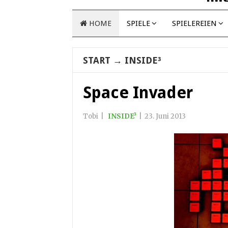
HOME
SPIELE
SPIELEREIEN
START
→
INSIDE³
Space Invader
Tobi
|
INSIDE³
|
23. Juni 2013