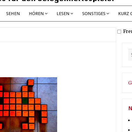
SEHEN
HÖREN
LESEN
SONSTIGES
KURZ 
Fre
G
N