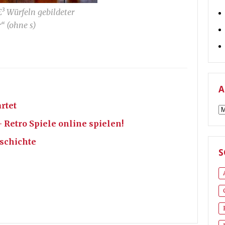
³ Würfeln gebildeter
“ (
ohne s
)
A
rtet
A
etro Spiele online spielen!
schichte
S