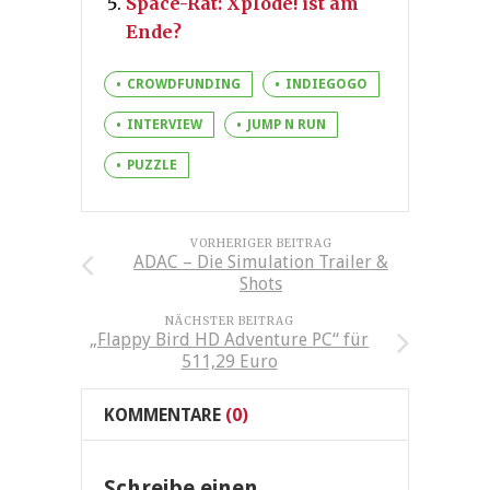
Space-Rat: Xplode! ist am
Ende?
CROWDFUNDING
INDIEGOGO
INTERVIEW
JUMP N RUN
PUZZLE
VORHERIGER BEITRAG
ADAC – Die Simulation Trailer &
Shots
NÄCHSTER BEITRAG
„Flappy Bird HD Adventure PC“ für
511,29 Euro
KOMMENTARE
(0)
Schreibe einen