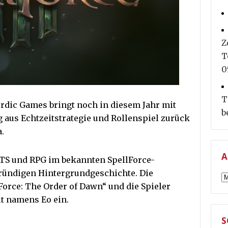
Z
T
0
T
Nordic Games bringt noch in diesem Jahr mit
b
g aus Echtzeitstrategie und Rollenspiel zurück
.
A
 RTS und RPG im bekannten SpellForce-
gründigen Hintergrundgeschichte. Die
A
lForce: The Order of Dawn“ und die Spieler
lt namens Eo ein.
S