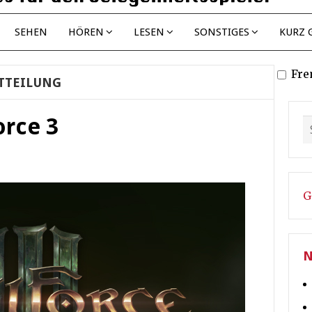
SEHEN
HÖREN
LESEN
SONSTIGES
KURZ 
Fre
TTEILUNG
orce 3
G
N