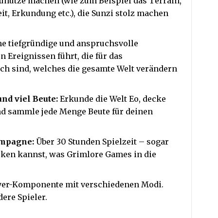
zunutze machen (wie zum Beispiel das Terrain,
t, Erkundung etc.), die Sunzi stolz machen
ne tiefgründige und anspruchsvolle
n Ereignissen führt, die für das
ch sind, welches die gesamte Welt verändern
nd viel Beute:
Erkunde die Welt Eo, decke
nd sammle jede Menge Beute für deinen
ampagne:
Über 30 Stunden Spielzeit – sogar
cken kannst, was Grimlore Games in die
ayer-Komponente mit verschiedenen Modi.
ere Spieler.