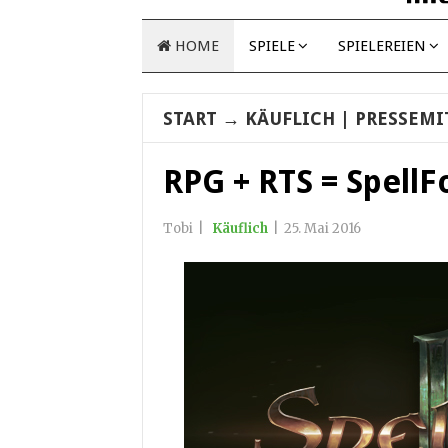
HOME
SPIELE
SPIELEREIEN
START
→
KÄUFLICH
| PRESSEMI
RPG + RTS = SpellF
Tobi
|
Käuflich
|
25. Mai 2016