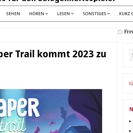
SEHEN
HÖREN
LESEN
SONSTIGES
KURZ 
Fre
per Trail kommt 2023 zu
G
N