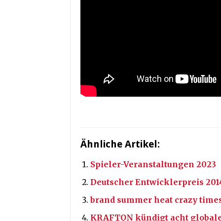
Ähnliche Artikel:
Spieler-Veranstaltungen 2023
Deutscher Entwicklerpreis 201
brand summer heat crazy times
KRAFTON kündigt acht globale