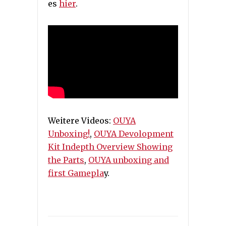
es
hier
.
Weitere Videos:
OUYA
Unboxing!
,
OUYA Devolopment
Kit Indepth Overview Showing
the Parts
,
OUYA unboxing and
first Gamepla
y.