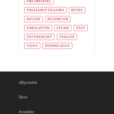
ONLINESPIEL
PRESSEMITTEILUNG
RETRO
REVIEW
REZENSION
SIMULATION
STEAM
TEST
TESTBERICHT
TRAILER
VIDEO
WIMMELBILD
Allgemein
Über
Projekte