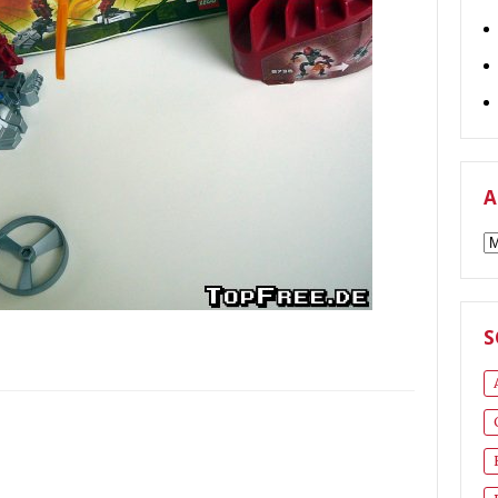
A
A
S