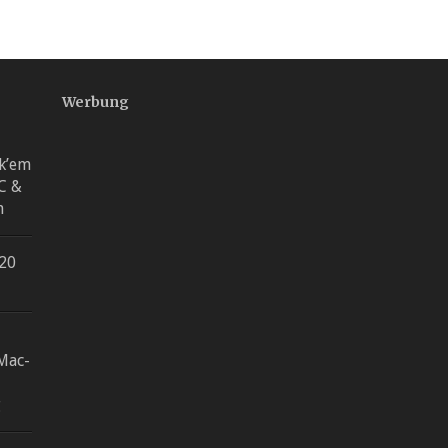
Werbung
rk’em
PC &
h
 20
Mac-
g