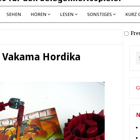
SEHEN
HÖREN
LESEN
SONSTIGES
KURZ 
Fre
a Vakama Hordika
G
N