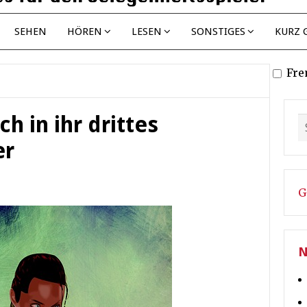
SEHEN
HÖREN
LESEN
SONSTIGES
KURZ 
Fre
ch in ihr drittes
er
G
N