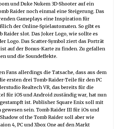
Doom und Duke Nukem 3D-Shooter auf ein
Tomb Raider noch einmal eine Steigerung. Das
erenden Gameplays eine Inspiration für
ßlich der Online-Spielautomaten. So gibt es
Raider slot. Das Joker Logo, wie sollte es
er Logo. Das Scatter-Symbol ziert das Porträt
ist auf der Bonus-Karte zu finden. Zu gefallen
en und die Soundeffekte.
n Fans allerdings die Tatsache, dass aus dem
ie ersten drei Tomb-Raider-Teile für den PC
rstudio Realtech VR, das bereits für die
el für iOS und Android zuständig war, hat nun
gestampft ist. Publisher Square Enix soll mit
 gewesen sein. Tomb Raider III für iOs und
. Shadow of the Tomb Raider soll aber wie
taion 4, PC und Xbox One auf den Markt