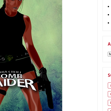
A
A
S