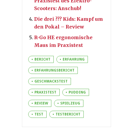
Praxistest des Elektro-
Scooters: Anschub!
Die drei ??? Kids: Kampf um
den Pokal – Review
R-Go HE ergonomische
Maus im Praxistest
BERICHT
ERFAHRUNG
ERFAHRUNGSBERICHT
GESCHMACKSTEST
PRAXISTEST
PUDDING
REVIEW
SPIELZEUG
TEST
TESTBERICHT