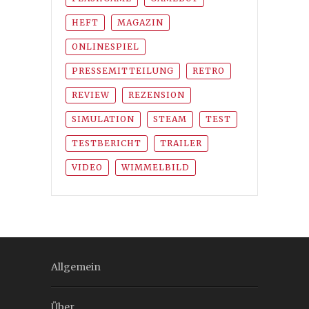
HEFT
MAGAZIN
ONLINESPIEL
PRESSEMITTEILUNG
RETRO
REVIEW
REZENSION
SIMULATION
STEAM
TEST
TESTBERICHT
TRAILER
VIDEO
WIMMELBILD
Allgemein
Über