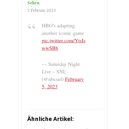
Sehen
7. Februar 2023
HBO's adapting
another iconic game
pic.twitter.com/YtsIs
wwSBb
— Saturday Night
Live – SNL
(@nbcsnl)
February
5, 2023
Ähnliche Artikel: