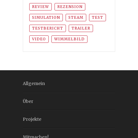
REVIEW
REZENSION
SIMULATION
STEAM
TEST
TESTBERICHT
TRAILER
VIDEO
WIMMELBILD
Allgemein
Über
Projekte
Mitmachen!