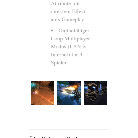
Attribute mit
direktem Effekt
aufs Gameplay
Onlinefähiger
Coop Multiplayer
Modus (LAN &
Internet) für 3
Spieler