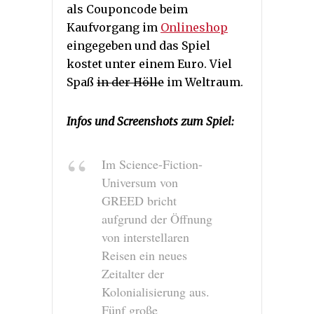
als Couponcode beim
Kaufvorgang im
Onlineshop
eingegeben und das Spiel
kostet unter einem Euro. Viel
Spaß
in der Hölle
im Weltraum.
Infos und Screenshots zum Spiel:
Im Science-Fiction-
Universum von
GREED bricht
aufgrund der Öffnung
von interstellaren
Reisen ein neues
Zeitalter der
Kolonialisierung aus.
Fünf große