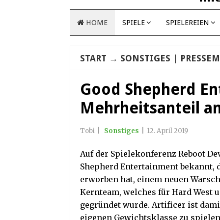
HOME
SPIELE
SPIELEREIEN
START
→
SONSTIGES
| PRESSEM
Good Shepherd En
Mehrheitsanteil an
Tobi
|
Sonstiges
|
12. April 2019
Auf der Spielekonferenz Reboot De
Shepherd Entertainment bekannt, da
erworben hat, einem neuen Warsch
Kernteam, welches für Hard West u
gegründet wurde. Artificer ist damit
eigenen Gewichtsklasse zu spielen