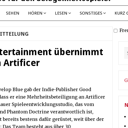
SEHEN
HÖREN
LESEN
SONSTIGES
KURZ 
Fre
ITTEILUNG
tertainment übernimmt
 Artificer
G
velop Blue gab der Indie-Publisher Good
ss er eine Mehrheitsbeteiligung an Artificer
auer Spieleentwicklungsstudio, das vom
N
nd Phantom Doctrine verantwortlich ist,
 bereits bestens dafür gerüstet, weit über der
: Das Team besteht aus über 30