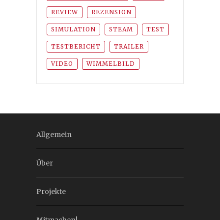
REVIEW
REZENSION
SIMULATION
STEAM
TEST
TESTBERICHT
TRAILER
VIDEO
WIMMELBILD
Allgemein
Über
Projekte
Mitmachen!