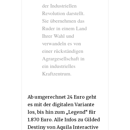
der Industriellen
Revolution darstellt.
Sie übernehmen das
Ruder in einem Land
Ihrer Wahl und
verwandeln es von
einer rückständigen
Agrargesellschaft in
ein industrielles
Kraftzentrum.
Ab umgerechnet 24 Euro geht
es mit der digitalen Variante
los, bis hin zum „Legend“ für
1.870 Euro. Alle Infos zu Gilded
Destiny von Aquila Interactive