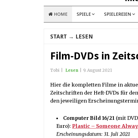
HOME
SPIELE
SPIELEREIEN
START
→
LESEN
Film-DVDs in Zeits
Tobi
|
Lesen
|
9. August 2021
Hier die kompletten Filme in aktue
Zeitschriften der Heft-DVDs für de
den jeweiligen Erscheinungstermi
Computer Bild 16/21
(mit DVD 
Euro):
Plastic – Someone Alway
Erscheinungsdatum: 31. Juli 2021