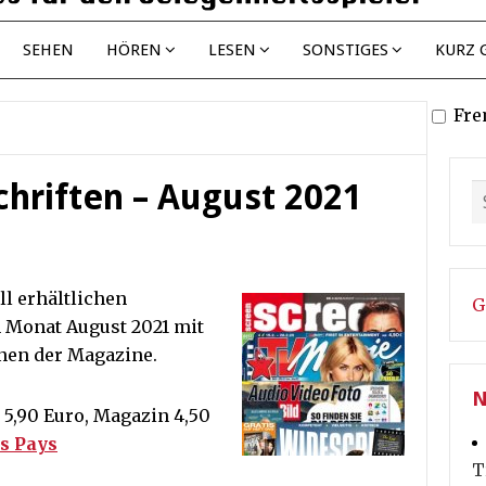
SEHEN
HÖREN
LESEN
SONSTIGES
KURZ 
Fre
chriften – August 2021
ll erhältlichen
G
n Monat August 2021 mit
nen der Magazine.
N
5,90 Euro, Magazin 4,50
s Pays
T