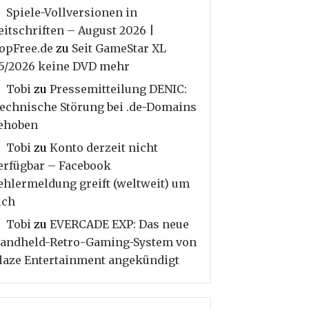
Spiele-Vollversionen in
eitschriften – August 2026 |
opFree.de
zu
Seit GameStar XL
5/2026 keine DVD mehr
Tobi
zu
Pressemitteilung DENIC:
echnische Störung bei .de-Domains
ehoben
Tobi
zu
Konto derzeit nicht
erfügbar – Facebook
ehlermeldung greift (weltweit) um
ich
Tobi
zu
EVERCADE EXP: Das neue
andheld-Retro-Gaming-System von
laze Entertainment angekündigt