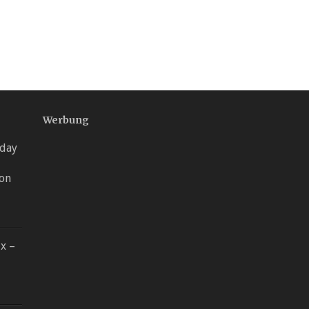
Werbung
day
von
x –