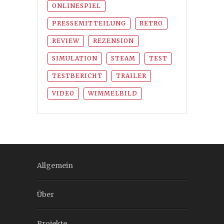
ONLINESPIEL
PRESSEMITTEILUNG
RETRO
REVIEW
REZENSION
SIMULATION
STEAM
TEST
TESTBERICHT
TRAILER
VIDEO
WIMMELBILD
Allgemein
Über
Projekte