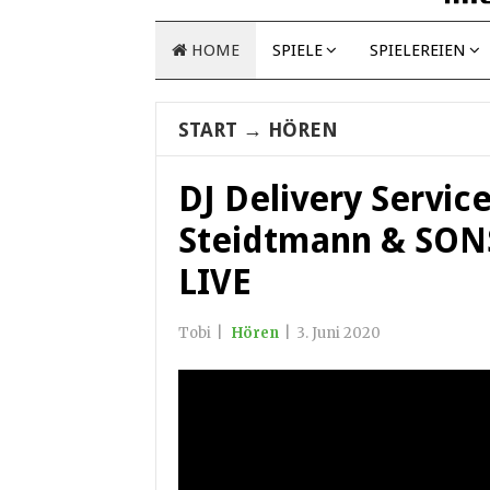
HOME
SPIELE
SPIELEREIEN
START
→
HÖREN
DJ Delivery Servic
Steidtmann & SON
LIVE
Tobi
|
Hören
|
3. Juni 2020