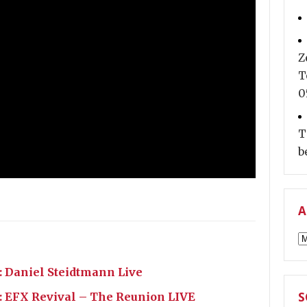
Z
T
0
T
b
A
A
: Daniel Steidtmann Live
S
r: EFX Revival – The Reunion LIVE