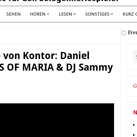
SEHEN
HÖREN
LESEN
SONSTIGES
KURZ 
Fre
e von Kontor: Daniel
S OF MARIA & DJ Sammy
G
N