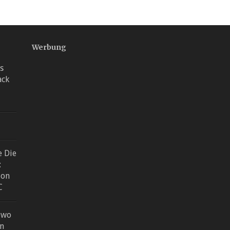
Werbung
is
ack
e Die
:
ion
C
Two
on