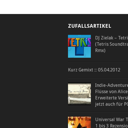
ZUFALLSARTIKEL
DJ Zielak – Tetr
(Tetris Soundtr
Rmx)
Kurz Gemixt ::: 05.04.2012
Indie-Adventur
Flüsse von Alice
Erweiterte Vers
jetzt auch für P
Universal War 
1 bis 3 Rezensi