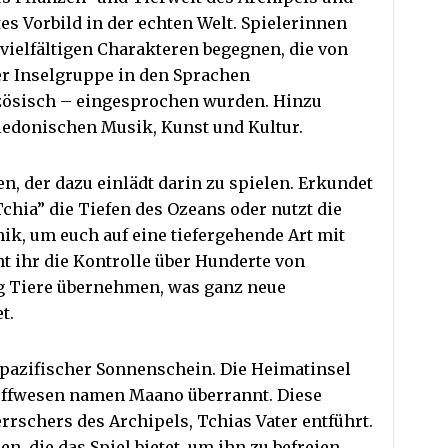
tes Vorbild in der echten Welt. Spielerinnen
 vielfältigen Charakteren begegnen, die von
 Inselgruppe in den Sprachen
zösisch – eingesprochen wurden. Hinzu
edonischen Musik, Kunst und Kultur.
n, der dazu einlädt darin zu spielen. Erkundet
hia” die Tiefen des Ozeans oder nutzt die
k, um euch auf eine tiefergehende Art mit
nt ihr die Kontrolle über Hunderte von
g Tiere übernehmen, was ganz neue
et.
el pazifischer Sonnenschein. Die Heimatinsel
offwesen namen Maano überrannt. Diese
rschers des Archipels, Tchias Vater entführt.
n, die das Spiel bietet, um ihn zu befreien.