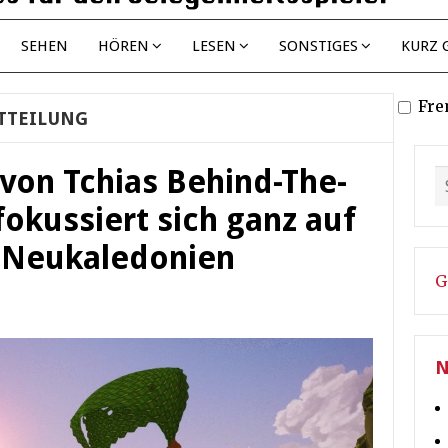
SEHEN
HÖREN
LESEN
SONSTIGES
KURZ 
Fre
TTEILUNG
 von Tchias Behind-The-
fokussiert sich ganz auf
 Neukaledonien
G
N