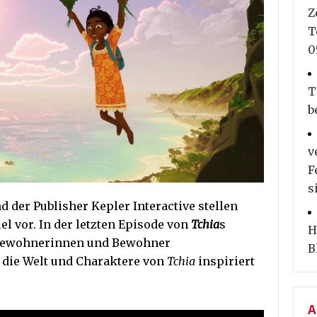
Z
T
0
T
b
v
F
s
 der Publisher Kepler Interactive stellen
l vor. In der letzten Episode von
Tchia
s
H
e Bewohnerinnen und Bewohner
B
e die Welt und Charaktere von
Tchia
inspiriert
A