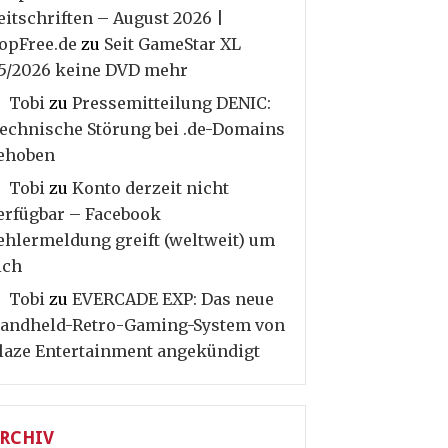
eitschriften – August 2026 |
opFree.de
zu
Seit GameStar XL
5/2026 keine DVD mehr
Tobi
zu
Pressemitteilung DENIC:
echnische Störung bei .de-Domains
ehoben
Tobi
zu
Konto derzeit nicht
erfügbar – Facebook
ehlermeldung greift (weltweit) um
ich
Tobi
zu
EVERCADE EXP: Das neue
andheld-Retro-Gaming-System von
laze Entertainment angekündigt
RCHIV