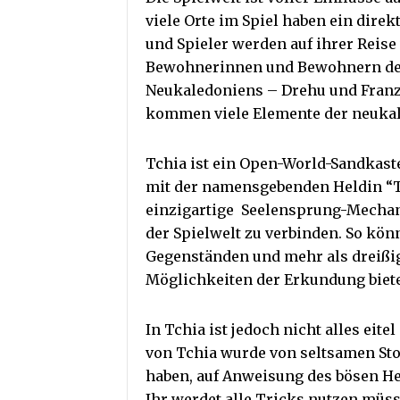
viele Orte im Spiel haben ein direk
und Spieler werden auf ihrer Reise
Bewohnerinnen und Bewohnern der
Neukaledoniens – Drehu und Fran
kommen viele Elemente der neukal
Tchia ist ein Open-World-Sandkaste
mit der namensgebenden Heldin “Tc
einzigartige Seelensprung-Mechani
der Spielwelt zu verbinden. So kön
Gegenständen und mehr als dreißi
Möglichkeiten der Erkundung biet
In Tchia ist jedoch nicht alles eit
von Tchia wurde von seltsamen St
haben, auf Anweisung des bösen Her
Ihr werdet alle Tricks nutzen müsse