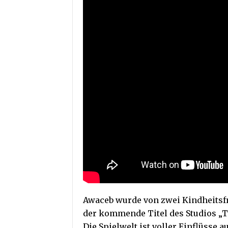
Awaceb wurde von zwei Kindheitsf
der kommende Titel des Studios „Tc
Die Spielwelt ist voller Einflüsse 