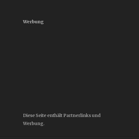
Werbung
Diese Seite enthält Partnerlinks und
Werbung.