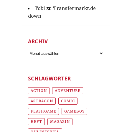
Tobi
zu
Transfermarkt.de
down
ARCHIV
Archiv
SCHLAGWÖRTER
ACTION
ADVENTURE
ASTRAGON
COMIC
FLASHGAME
GAMEBOY
HEFT
MAGAZIN
ONLINESPIEL