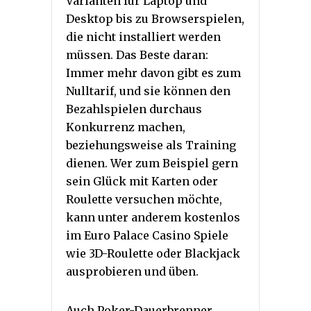
Varianten für Laptop und
Desktop bis zu Browserspielen,
die nicht installiert werden
müssen. Das Beste daran:
Immer mehr davon gibt es zum
Nulltarif, und sie können den
Bezahlspielen durchaus
Konkurrenz machen,
beziehungsweise als Training
dienen. Wer zum Beispiel gern
sein Glück mit Karten oder
Roulette versuchen möchte,
kann unter anderem kostenlos
im Euro Palace Casino Spiele
wie 3D-Roulette oder Blackjack
ausprobieren und üben.
Auch Poker-Dauerbrenner