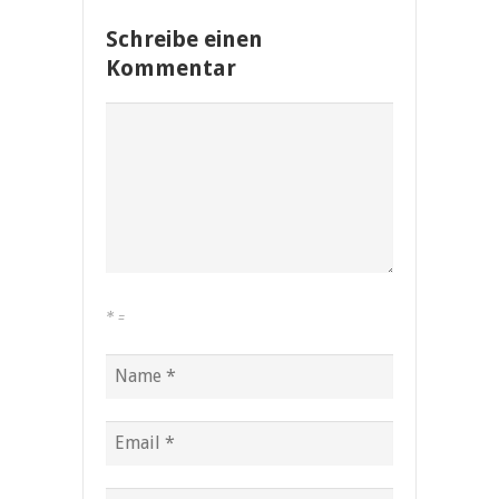
Schreibe einen
Kommentar
*
=