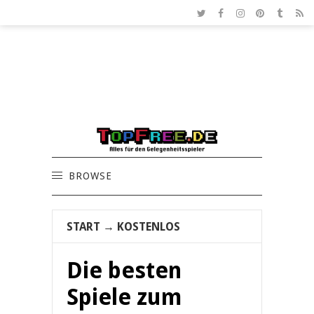
BROWSE
START
→
KOSTENLOS
Die besten
Spiele zum