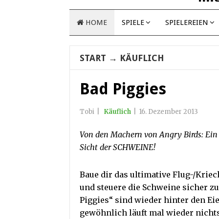
HOME
SPIELE
SPIELEREIEN
START
→
KÄUFLICH
Bad Piggies
Tobi
|
Käuflich
|
16. Dezember 2013
Von den Machern von Angry Birds: Ein 
Sicht der SCHWEINE!
Baue dir das ultimative Flug-/Kriec
und steuere die Schweine sicher zu
Piggies“ sind wieder hinter den Ei
gewöhnlich läuft mal wieder nichts