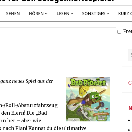
SEHEN
HÖREN
LESEN
SONSTIGES
KURZ 
Fre
ganz neues Spiel aus der
G
h-/Roll-/Absturzfahrzeug
N
 den Eiern! Die „Bad
ern her – aber wie
 nach Plan! Kannst du die ultimative