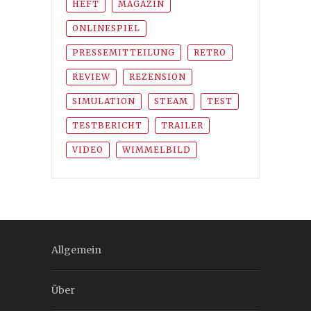
HEFT
MAGAZIN
ONLINESPIEL
PRESSEMITTEILUNG
RETRO
REVIEW
REZENSION
SIMULATION
STEAM
TEST
TESTBERICHT
TRAILER
VIDEO
WIMMELBILD
Allgemein
Über