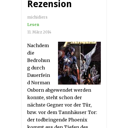
Rezension
michidiers
Lesen
11. März 2014
Nachdem
die
Bedrohun
g durch
Dauerfein
d Norman
Osborn abgewendet werden
konnte, steht schon der
nächste Gegner vor der Tür,
bzw. vor dem Tannhäuser Tor:
der todbringende Phoenix
kommt aus den Tiefen des