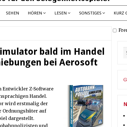
SEHEN
HÖREN
LESEN
SONSTIGES
KURZ 
Fre
Simulator bald im Handel
iebungen bei Aerosoft
G
n Entwickler Z-Software
chsprachigen Handel.
r wird erstmalig der
N
er Ordnungshüter auf
el dargestellt.
utobahnpolizisten und