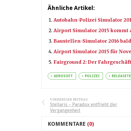
Ähnliche Artikel:
Autobahn-Polizei Simulator 20
Airport Simulator 2015 kommt 
Baustellen-Simulator 2016 bal
Airport Simulator 2015 für No
Fairground 2: Der Fahrgeschäf
AEROSOFT
POLIZEI
RELEASET
VORHERIGER BEITRAG
Stellaris – Paradox entflieht der
Vergangenheit
KOMMENTARE
(0)