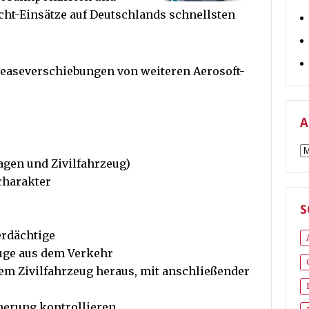
cht-Einsätze auf Deutschlands schnellsten
eleaseverschiebungen von weiteren Aerosoft-
A
A
agen und Zivilfahrzeug)
charakter
S
erdächtige
uge aus dem Verkehr
em Zivilfahrzeug heraus, mit anschließender
herung kontrollieren