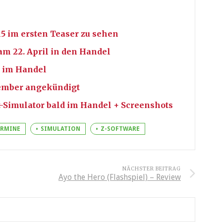
15 im ersten Teaser zu sehen
am 22. April in den Handel
d im Handel
vember angekündigt
t-Simulator bald im Handel + Screenshots
ERMINE
SIMULATION
Z-SOFTWARE
NÄCHSTER BEITRAG
Ayo the Hero (Flashspiel) – Review