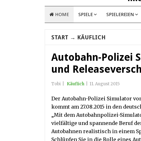
HOME
SPIELE
SPIELEREIEN
START
→
KÄUFLICH
Autobahn-Polizei 
und Releaseversch
Tobi
|
Käuflich
|
11. August 2015
Der Autobahn-Polizei Simulator vo
kommt am 27.08.2015 in den deuts
„Mit dem Autobahnpolizei-Simulato
vielfältige und spannende Beruf d
Autobahnen realistisch in einem Spi
Schlüpfen Sie in die Rolle eines A