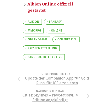
Albion Online offiziell
gestartet
ALBION
FANTASY
MMORPG
ONLINE
ONLINEGAME
ONLINESPIEL
PRESSEMITTEILUNG
SANDBOX INTERACTIVE
VORHERIGER BEITRAG
Update der Companion App für Gold
Rush! für iOS erschienen
NÄCHSTER BEITRAG
Cities: Skylines – PlayStation® 4
Edition angekündigt