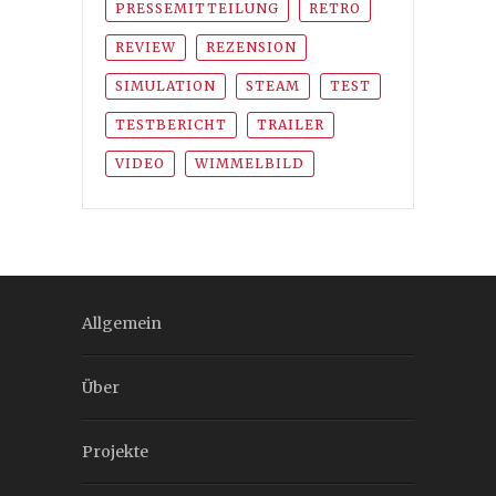
PRESSEMITTEILUNG
RETRO
REVIEW
REZENSION
SIMULATION
STEAM
TEST
TESTBERICHT
TRAILER
VIDEO
WIMMELBILD
Allgemein
Über
Projekte