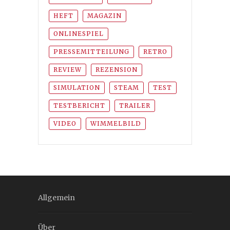
HEFT
MAGAZIN
ONLINESPIEL
PRESSEMITTEILUNG
RETRO
REVIEW
REZENSION
SIMULATION
STEAM
TEST
TESTBERICHT
TRAILER
VIDEO
WIMMELBILD
Allgemein
Über