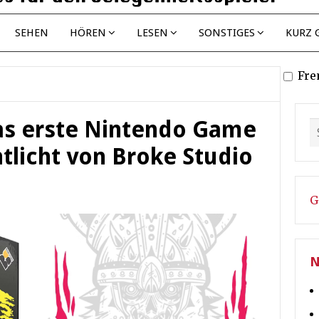
SEHEN
HÖREN
LESEN
SONSTIGES
KURZ 
Fre
as erste Nintendo Game
ntlicht von Broke Studio
G
N