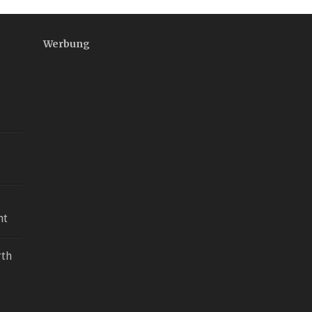
Werbung
ht
rth