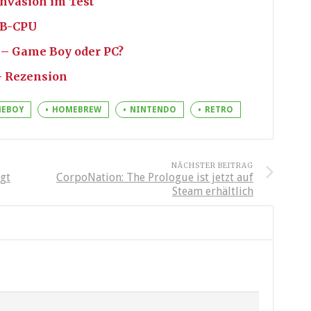
nvasion im Test
GB-CPU
 – Game Boy oder PC?
– Rezension
EBOY
HOMEBREW
NINTENDO
RETRO
NÄCHSTER BEITRAG
igt
CorpoNation: The Prologue ist jetzt auf
Steam erhältlich