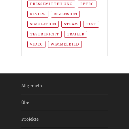
PRESSEMITTEILUNG
RETRO
REVIEW
REZENSION
SIMULATION
STEAM
TEST
TESTBERICHT
TRAILER
VIDEO
WIMMELBILD
Allgemein
Über
Projekte