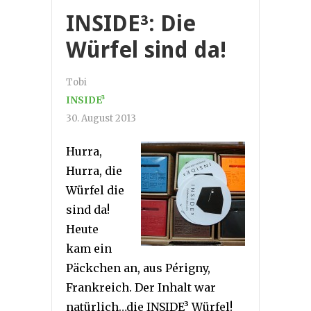
INSIDE³: Die
Würfel sind da!
Tobi
INSIDE³
30. August 2013
Hurra,
Hurra, die
Würfel die
sind da!
Heute
kam ein
Päckchen an, aus Périgny,
Frankreich. Der Inhalt war
natürlich…die INSIDE³ Würfel!