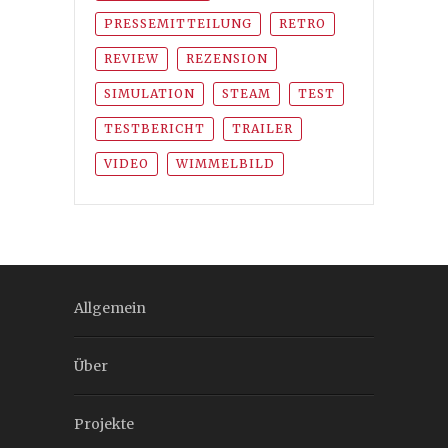
PRESSEMITTEILUNG
RETRO
REVIEW
REZENSION
SIMULATION
STEAM
TEST
TESTBERICHT
TRAILER
VIDEO
WIMMELBILD
Allgemein
Über
Projekte