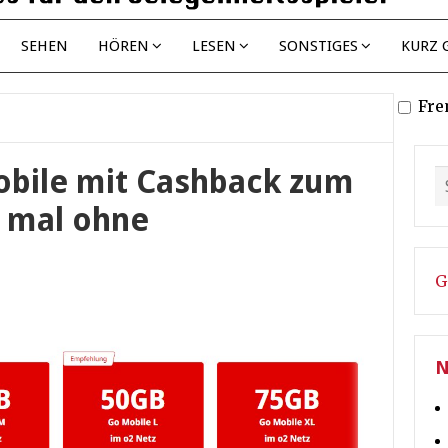
SEHEN
HÖREN
LESEN
SONSTIGES
KURZ 
Fre
bile mit Cashback zum
t mal ohne
G
N