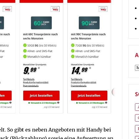
A
A
S
lt. So gibt es neben Angeboten mit Handy bei
back (Rückzahlung) sowie eine Aufwertung an