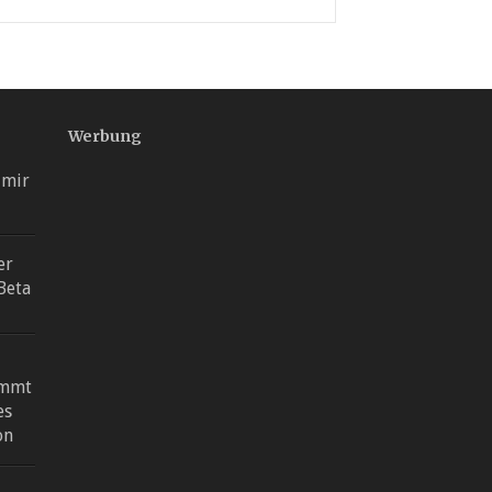
Werbung
 mir
er
Beta
ommt
es
on