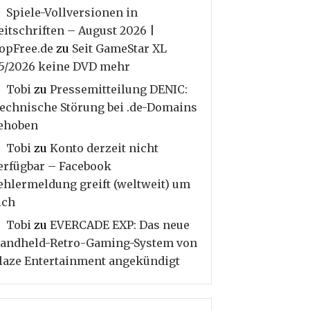
Spiele-Vollversionen in
eitschriften – August 2026 |
opFree.de
zu
Seit GameStar XL
5/2026 keine DVD mehr
Tobi
zu
Pressemitteilung DENIC:
echnische Störung bei .de-Domains
ehoben
Tobi
zu
Konto derzeit nicht
erfügbar – Facebook
ehlermeldung greift (weltweit) um
ich
Tobi
zu
EVERCADE EXP: Das neue
andheld-Retro-Gaming-System von
laze Entertainment angekündigt