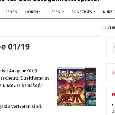
SEHEN
HÖREN
LESEN
SONSTIGES
KURZ 
Fre
e 01/19
 bei Ausgabe 01/19
G
rscheint. Titelthema in
w: Bruce Lee Remake für
N
zin vertreten sind,
T