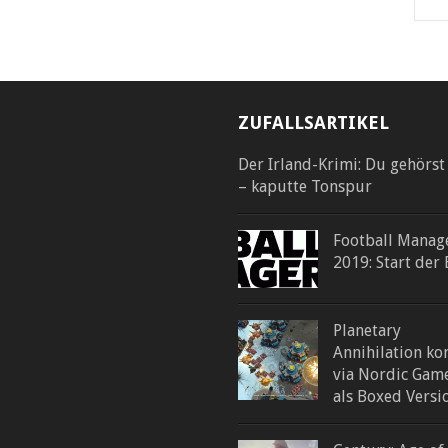
ZUFALLSARTIKEL
Der Irland-Krimi: Du gehörst
– kaputte Tonspur
Football Manag
2019: Start der 
Planetary
Annihilation k
via Nordic Gam
als Boxed Versi