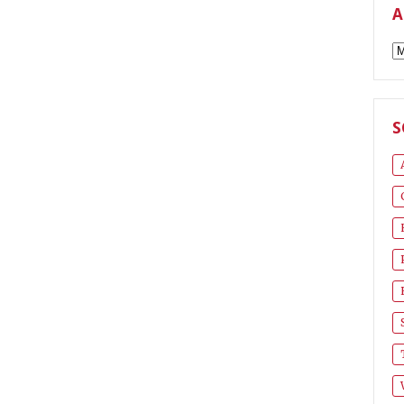
A
A
S