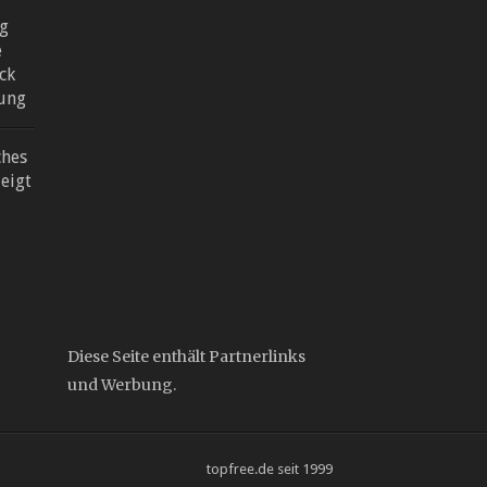
ng
e
ck
hung
ches
zeigt
Diese Seite enthält Partnerlinks
und Werbung.
topfree.de seit 1999