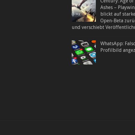
Century: Age of
Ashes – Playwi
blickt auf stark
Open-Beta zurü
und verschiebt Veröffentlic
WhatsApp: Fals
Profilbild ange