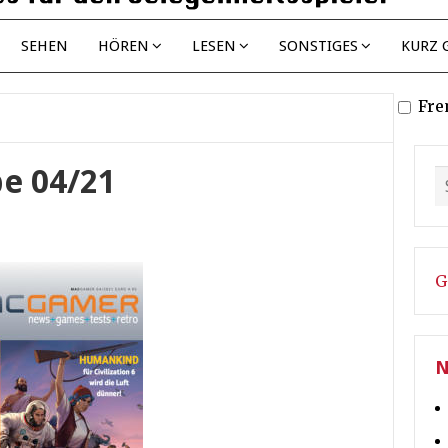
SEHEN
HÖREN
LESEN
SONSTIGES
KURZ 
Fre
e 04/21
G
N