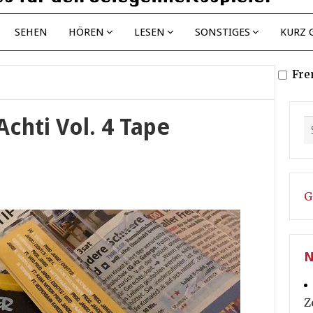
SEHEN
HÖREN
LESEN
SONSTIGES
KURZ 
Fre
Achti Vol. 4 Tape
G
N
Z