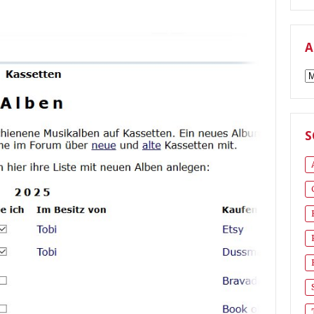
A
A
S