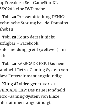
opFree.de
zu
Seit GameStar XL
5/2026 keine DVD mehr
Tobi
zu
Pressemitteilung DENIC:
echnische Störung bei .de-Domains
ehoben
Tobi
zu
Konto derzeit nicht
erfügbar – Facebook
ehlermeldung greift (weltweit) um
ich
Tobi
zu
EVERCADE EXP: Das neue
andheld-Retro-Gaming-System von
laze Entertainment angekündigt
Kling AI video generator
zu
VERCADE EXP: Das neue Handheld-
etro-Gaming-System von Blaze
ntertainment angekündigt