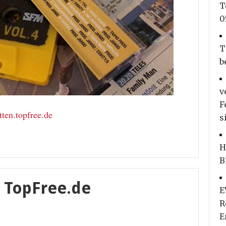
T
0
T
b
v
F
tten.topfree.de
s
H
B
 TopFree.de
E
R
E