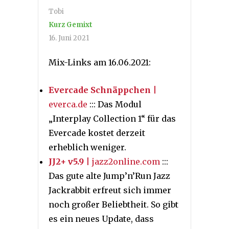
Tobi
Kurz Gemixt
16. Juni 2021
Mix-Links am 16.06.2021:
Evercade Schnäppchen
|
everca.de
::: Das Modul
„Interplay Collection 1“ für das
Evercade kostet derzeit
erheblich weniger.
JJ2+ v5.9
| jazz2online.com
:::
Das gute alte Jump’n’Run Jazz
Jackrabbit erfreut sich immer
noch großer Beliebtheit. So gibt
es ein neues Update, dass