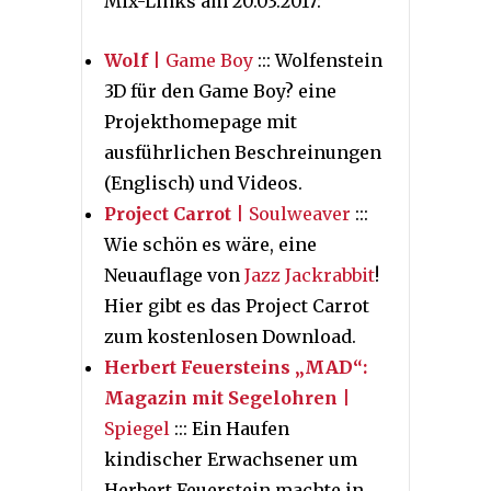
Mix-Links am 20.03.2017:
Wolf
| Game Boy
::: Wolfenstein
3D für den Game Boy? eine
Projekthomepage mit
ausführlichen Beschreinungen
(Englisch) und Videos.
Project Carrot
| Soulweaver
:::
Wie schön es wäre, eine
Neuauflage von
Jazz Jackrabbit
!
Hier gibt es das Project Carrot
zum kostenlosen Download.
Herbert Feuersteins „MAD“:
Magazin mit Segelohren
|
Spiegel
::: Ein Haufen
kindischer Erwachsener um
Herbert Feuerstein machte in