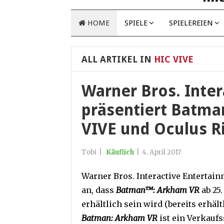
HOME
SPIELE
SPIELEREIEN
ALL ARTIKEL IN
HIC VIVE
Warner Bros. Inte
präsentiert Batma
VIVE und Oculus Ri
Tobi
|
Käuflich
|
4. April 2017
Warner Bros. Interactive Entertai
an, dass
Batman™: Arkham VR
ab 25
erhältlich sein wird (bereits erhäl
Batman: Arkham VR
ist ein Verkauf