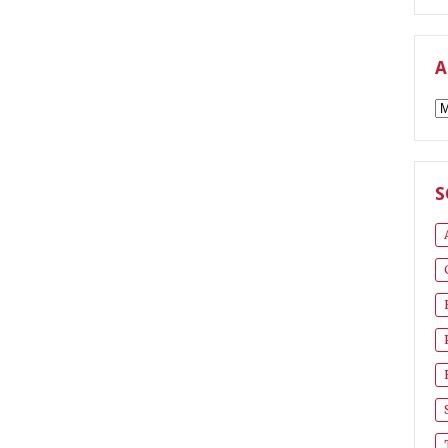
A
A
S