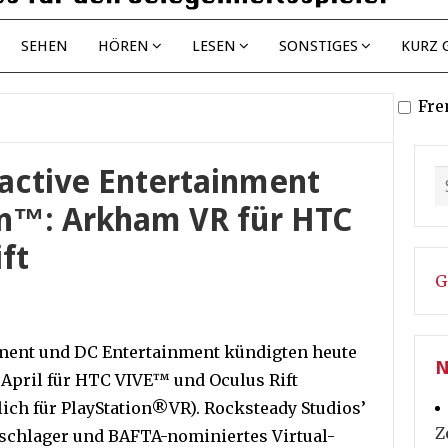
SEHEN
HÖREN
LESEN
SONSTIGES
KURZ 
Fre
ractive Entertainment
n™: Arkham VR für HTC
ft
G
nment und DC Entertainment kündigten heute
N
. April für HTC VIVE™ und Oculus Rift
tlich für PlayStation®VR). Rocksteady Studios’
Z
sschlager und BAFTA-nominiertes Virtual-