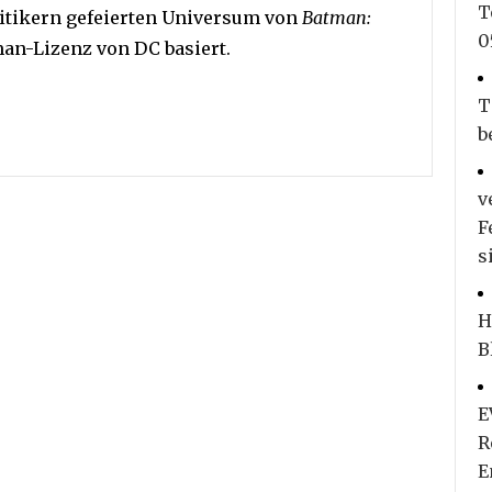
T
ritikern gefeierten Universum von
Batman:
0
man-Lizenz von DC basiert.
T
b
v
F
s
H
B
E
R
E