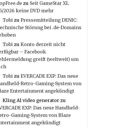
opFree.de
zu
Seit GameStar XL
5/2026 keine DVD mehr
Tobi
zu
Pressemitteilung DENIC:
echnische Störung bei .de-Domains
ehoben
Tobi
zu
Konto derzeit nicht
erfügbar – Facebook
ehlermeldung greift (weltweit) um
ich
Tobi
zu
EVERCADE EXP: Das neue
andheld-Retro-Gaming-System von
laze Entertainment angekündigt
Kling AI video generator
zu
VERCADE EXP: Das neue Handheld-
etro-Gaming-System von Blaze
ntertainment angekündigt