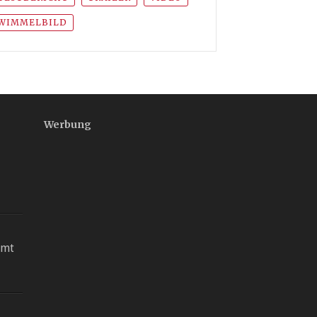
WIMMELBILD
Werbung
mmt