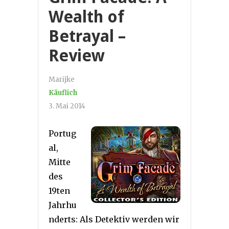
Wealth of
Betrayal –
Review
Marijke
Käuflich
3. Mai 2014
Portug
al,
Mitte
des
19ten
Jahrhu
nderts: Als Detektiv werden wir