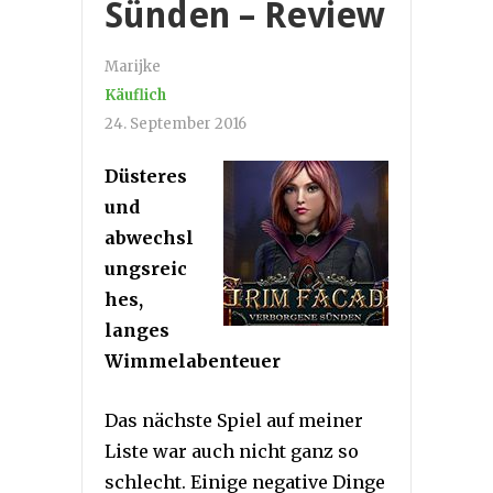
Sünden – Review
Marijke
Käuflich
24. September 2016
Düsteres
und
abwechsl
ungsreic
hes,
langes
Wimmelabenteuer
Das nächste Spiel auf meiner
Liste war auch nicht ganz so
schlecht. Einige negative Dinge