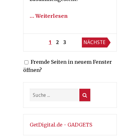
… Weiterlesen
Seitennummerierung
1
2
3
NÄCHSTE
der
Fremde Seiten in neuem Fenster
Beiträge
öffnen?
GetDigital.de - GADGETS