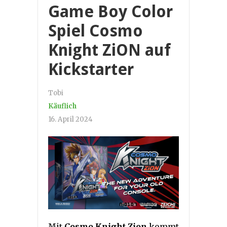
Game Boy Color
Spiel Cosmo
Knight ZiON auf
Kickstarter
Tobi
Käuflich
16. April 2024
Mit
Cosmo Knight Zion
kommt